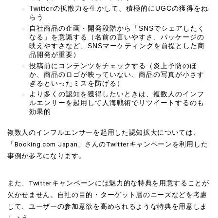
Twitterの拡散力を生かして、積極的にUGCの獲得をね
らう
自社商品の企画・開発段階から「SNSでシェアしたく
なる」を意識する（名前の言いやすさ、パッケージの
映えやすさなど、SNSマーケティングを前提とした商
品開発が重要）
投稿前にコンテンツをチェックする（炎上予防のほ
か、商品のロゴが映っていない、商品の写真が小さす
ぎるといったミスを防げる）
より多くの認知を獲得したいときは、複数人のインフ
ルエンサーを起用して人海戦術でリツイートするのも
効果的
複数人のインフルエンサーを起用した認知拡大については、
「Booking.com Japan」さんのTwitterキャンペーンを利用した
事例が参考になります。
また、Twitterキャンペーンには魅力的な特典を用意することが
欠かせません。自社の目的・ターゲット層のニーズなどを考慮
して、ユーザーの参加意欲を高められるような特典を用意しま
しょう。